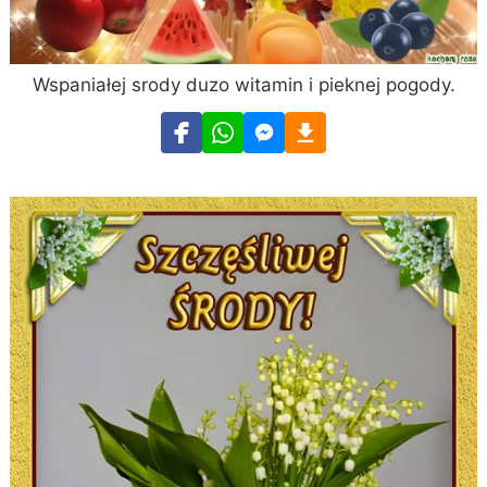
Wspaniałej srody duzo witamin i pieknej pogody.