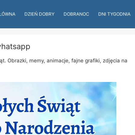
ŁÓWNA
DZIEŃ DOBRY
DOBRANOC
DNI TYGODNIA
whatsapp
. Obrazki, memy, animacje, fajne grafiki, zdjęcia na